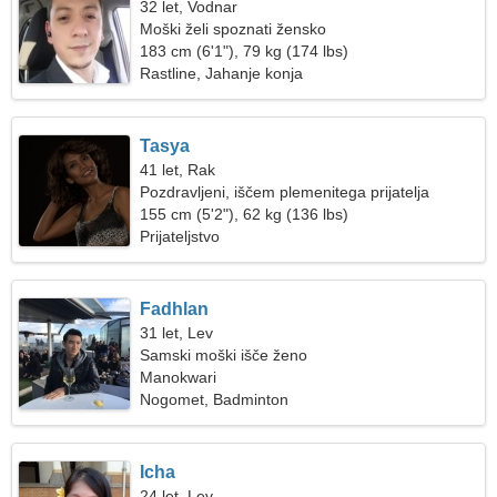
32 let, Vodnar
Moški želi spoznati žensko
183 cm (6'1"), 79 kg (174 lbs)
Rastline, Jahanje konja
Tasya
41 let, Rak
Pozdravljeni, iščem plemenitega prijatelja
155 cm (5'2"), 62 kg (136 lbs)
Prijateljstvo
Fadhlan
31 let, Lev
Samski moški išče ženo
Manokwari
Nogomet, Badminton
Icha
24 let, Lev