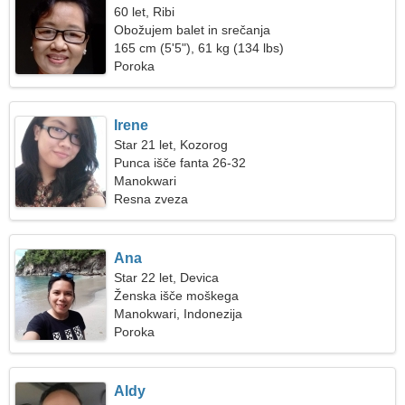
60 let, Ribi
Obožujem balet in srečanja
165 cm (5'5"), 61 kg (134 lbs)
Poroka
Irene
Star 21 let, Kozorog
Punca išče fanta 26-32
Manokwari
Resna zveza
Ana
Star 22 let, Devica
Ženska išče moškega
Manokwari, Indonezija
Poroka
Aldy