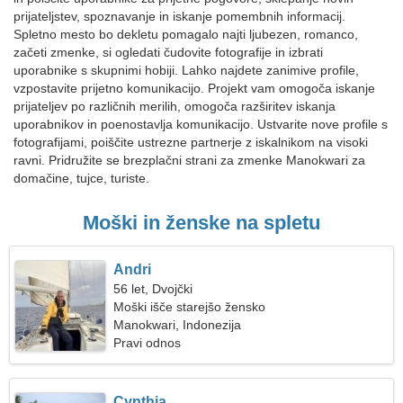
prijateljstev, spoznavanje in iskanje pomembnih informacij.
Spletno mesto bo dekletu pomagalo najti ljubezen, romanco,
začeti zmenke, si ogledati čudovite fotografije in izbrati
uporabnike s skupnimi hobiji. Lahko najdete zanimive profile,
vzpostavite prijetno komunikacijo. Projekt vam omogoča iskanje
prijateljev po različnih merilih, omogoča razširitev iskanja
uporabnikov in poenostavlja komunikacijo. Ustvarite nove profile s
fotografijami, poiščite ustrezne partnerje z iskalnikom na visoki
ravni. Pridružite se brezplačni strani za zmenke Manokwari za
domačine, tujce, turiste.
Moški in ženske na spletu
Andri
56 let, Dvojčki
Moški išče starejšo žensko
Manokwari, Indonezija
Pravi odnos
Cynthia