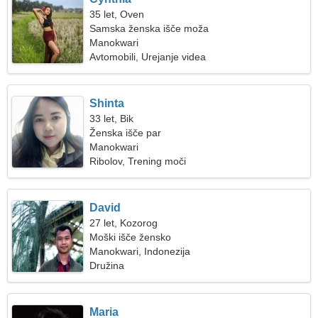
35 let, Oven
Samska ženska išče moža
Manokwari
Avtomobili, Urejanje videa
Shinta
33 let, Bik
Ženska išče par
Manokwari
Ribolov, Trening moči
David
27 let, Kozorog
Moški išče žensko
Manokwari, Indonezija
Družina
Maria