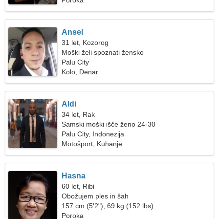
Poroka
Ansel
31 let, Kozorog
Moški želi spoznati žensko
Palu City
Kolo, Denar
Aldi
34 let, Rak
Samski moški išče ženo 24-30
Palu City, Indonezija
Motošport, Kuhanje
Hasna
60 let, Ribi
Obožujem ples in šah
157 cm (5'2"), 69 kg (152 lbs)
Poroka