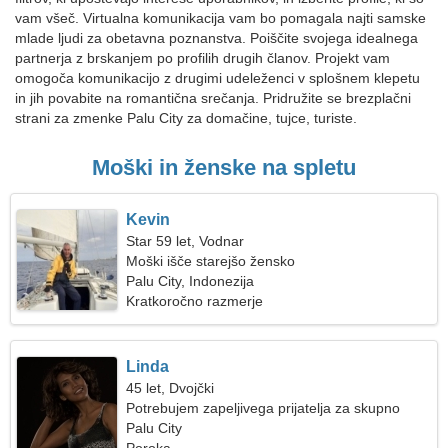
vam všeč. Virtualna komunikacija vam bo pomagala najti samske
mlade ljudi za obetavna poznanstva. Poiščite svojega idealnega
partnerja z brskanjem po profilih drugih članov. Projekt vam
omogoča komunikacijo z drugimi udeleženci v splošnem klepetu
in jih povabite na romantična srečanja. Pridružite se brezplačni
strani za zmenke Palu City za domačine, tujce, turiste.
Moški in ženske na spletu
Kevin
Star 59 let, Vodnar
Moški išče starejšo žensko
Palu City, Indonezija
Kratkoročno razmerje
Linda
45 let, Dvojčki
Potrebujem zapeljivega prijatelja za skupno
potovanje
Palu City