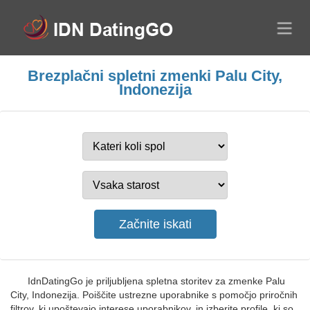
Brezplačni spletni zmenki Palu City,
Indonezija
IdnDatingGo je priljubljena spletna storitev za zmenke Palu
City, Indonezija. Poiščite ustrezne uporabnike s pomočjo priročnih
filtrov, ki upoštevajo interese uporabnikov, in izberite profile, ki so