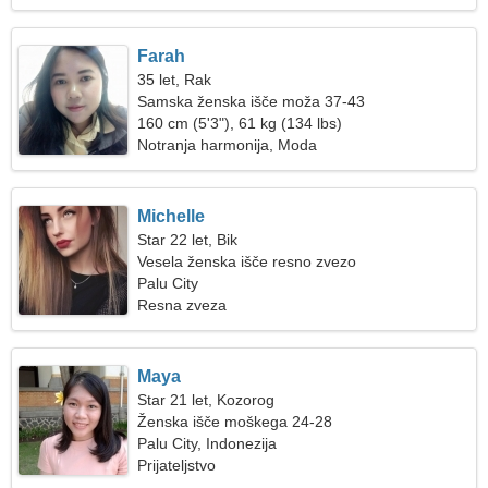
Farah
35 let, Rak
Samska ženska išče moža 37-43
160 cm (5'3"), 61 kg (134 lbs)
Notranja harmonija, Moda
Michelle
Star 22 let, Bik
Vesela ženska išče resno zvezo
Palu City
Resna zveza
Maya
Star 21 let, Kozorog
Ženska išče moškega 24-28
Palu City, Indonezija
Prijateljstvo