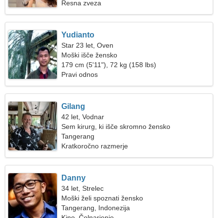
Resna zveza
Yudianto
Star 23 let, Oven
Moški išče žensko
179 cm (5'11"), 72 kg (158 lbs)
Pravi odnos
Gilang
42 let, Vodnar
Sem kirurg, ki išče skromno žensko
Tangerang
Kratkoročno razmerje
Danny
34 let, Strelec
Moški želi spoznati žensko
Tangerang, Indonezija
Kino, Čolnarjenje