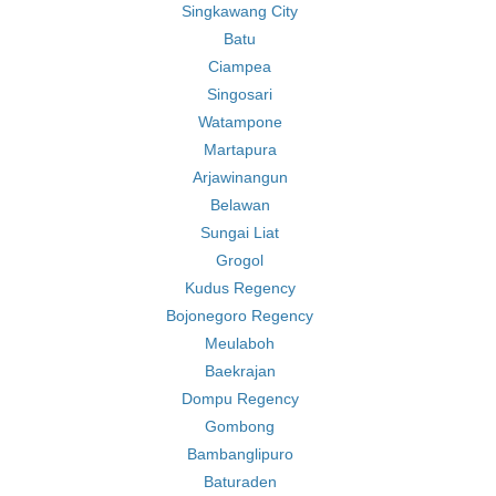
Singkawang City
Batu
Ciampea
Singosari
Watampone
Martapura
Arjawinangun
Belawan
Sungai Liat
Grogol
Kudus Regency
Bojonegoro Regency
Meulaboh
Baekrajan
Dompu Regency
Gombong
Bambanglipuro
Baturaden