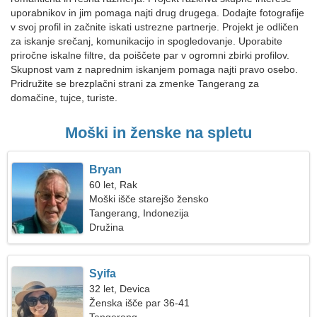
uporabnikov in jim pomaga najti drug drugega. Dodajte fotografije
v svoj profil in začnite iskati ustrezne partnerje. Projekt je odličen
za iskanje srečanj, komunikacijo in spogledovanje. Uporabite
priročne iskalne filtre, da poiščete par v ogromni zbirki profilov.
Skupnost vam z naprednim iskanjem pomaga najti pravo osebo.
Pridružite se brezplačni strani za zmenke Tangerang za
domačine, tujce, turiste.
Moški in ženske na spletu
Bryan
60 let, Rak
Moški išče starejšo žensko
Tangerang, Indonezija
Družina
Syifa
32 let, Devica
Ženska išče par 36-41