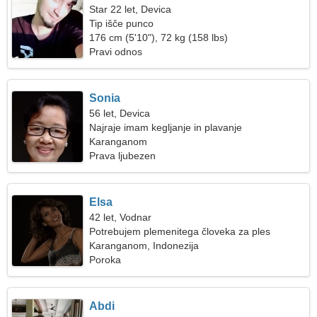
Star 22 let, Devica
Tip išče punco
176 cm (5'10"), 72 kg (158 lbs)
Pravi odnos
Sonia
56 let, Devica
Najraje imam kegljanje in plavanje
Karanganom
Prava ljubezen
Elsa
42 let, Vodnar
Potrebujem plemenitega človeka za ples
Karanganom, Indonezija
Poroka
Abdi