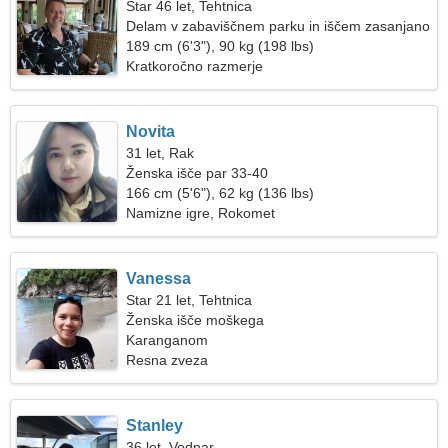
Star 46 let, Tehtnica
Delam v zabaviščnem parku in iščem zasanjano
žensko
189 cm (6'3"), 90 kg (198 lbs)
Kratkoročno razmerje
Novita
31 let, Rak
Ženska išče par 33-40
166 cm (5'6"), 62 kg (136 lbs)
Namizne igre, Rokomet
Vanessa
Star 21 let, Tehtnica
Ženska išče moškega
Karanganom
Resna zveza
Stanley
36 let, Vodnar