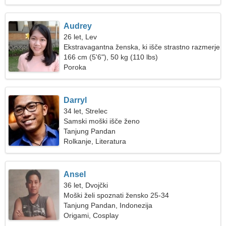
Audrey
26 let, Lev
Ekstravagantna ženska, ki išče strastno razmerje
166 cm (5'6"), 50 kg (110 lbs)
Poroka
Darryl
34 let, Strelec
Samski moški išče ženo
Tanjung Pandan
Rolkanje, Literatura
Ansel
36 let, Dvojčki
Moški želi spoznati žensko 25-34
Tanjung Pandan, Indonezija
Origami, Cosplay