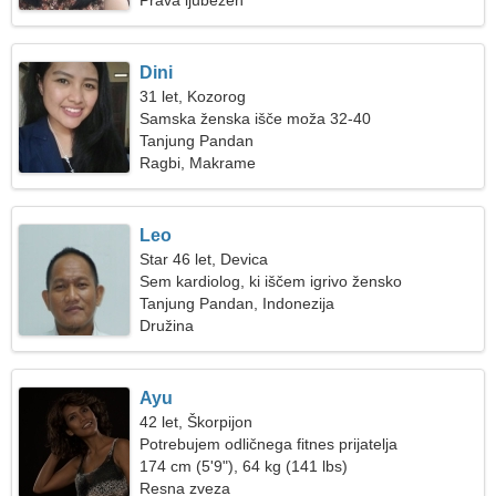
Prava ljubezen
Dini
31 let, Kozorog
Samska ženska išče moža 32-40
Tanjung Pandan
Ragbi, Makrame
Leo
Star 46 let, Devica
Sem kardiolog, ki iščem igrivo žensko
Tanjung Pandan, Indonezija
Družina
Ayu
42 let, Škorpijon
Potrebujem odličnega fitnes prijatelja
174 cm (5'9"), 64 kg (141 lbs)
Resna zveza