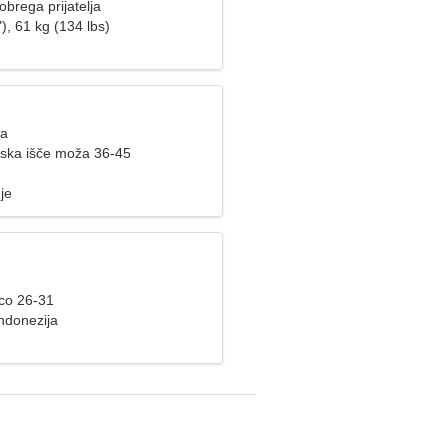
obrega prijatelja
), 61 kg (134 lbs)
ca
ska išče moža 36-45
je
nco 26-31
ndonezija