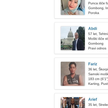
Punca išče f
Gombong, In
Poroka
Abdi
57 let, Tehtn
Moški išče s
Gombong
Pravi odnos
Fariz
36 let, Škorp
Samski mošk
183 cm (6'1")
Karting, Pus
Arief
35 let, Strele