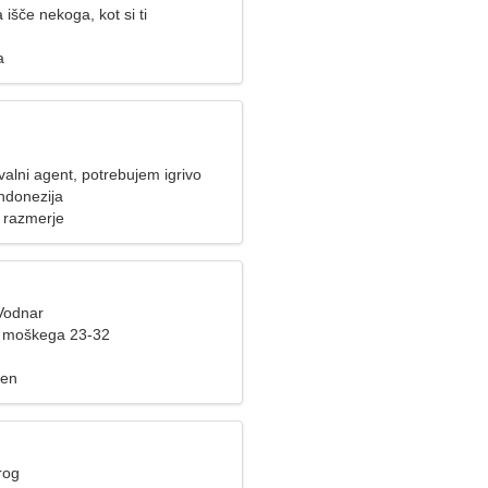
išče nekoga, kot si ti
a
alni agent, potrebujem igrivo
ndonezija
 razmerje
 Vodnar
e moškega 23-32
zen
rog