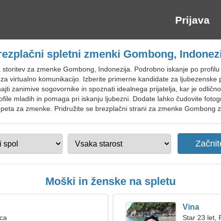
Prijava
rezplačni spletni zmenki Gombong, Indonezi
tna storitev za zmenke Gombong, Indonezija. Podrobno iskanje po profi
r za virtualno komunikacijo. Izberite primerne kandidate za ljubezensk
i zanimive sogovornike in spoznati idealnega prijatelja, kar je odlično 
file mladih in pomaga pri iskanju ljubezni. Dodate lahko čudovite fotog
peta za zmenke. Pridružite se brezplačni strani za zmenke Gombong za
Moški in ženske na spletu
Vina
ica
Star 23 let,