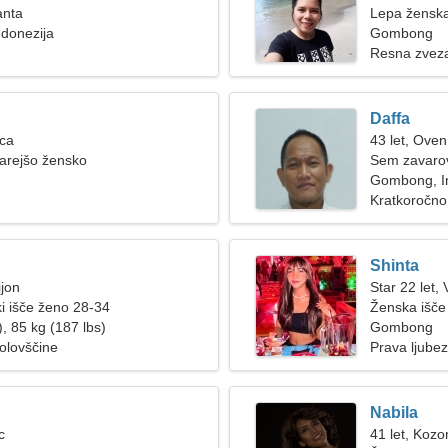
anta
Lepa ženska 
donezija
Gombong
Resna zvez
Daffa
ica
43 let, Oven
tarejšo žensko
Sem zavarov
žensko
Gombong, I
Kratkoročno
Shinta
ijon
Star 22 let,
i išče ženo 28-34
Ženska išč
, 85 kg (187 lbs)
Gombong
tolovščine
Prava ljube
Nabila
c
41 let, Kozo