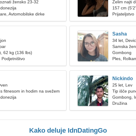
poznati žensko 23-32
Želim najti d
donezija
157 cm (5'2"
tare, Avtomobilske dirke
Prijateljstvo
Sasha
ijon
34 let, Devi
par
Samska žen
, 62 kg (136 lbs)
Gombong
 Podjetništvo
Ples, Rolkan
Nickindo
Oven
25 let, Lev
s fitnesom in hodim na svežem
Tip išče pu
donezija
Gombong, I
Družina
Kako deluje IdnDatingGo