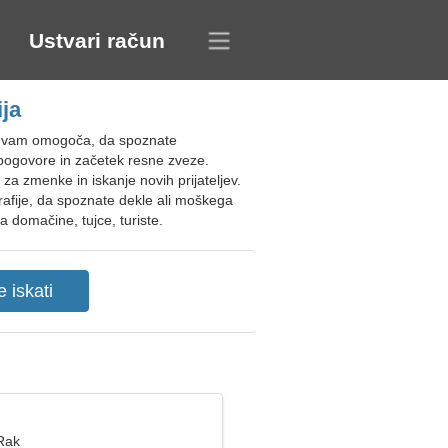
Ustvari račun
ja
lu vam omogoča, da spoznate
e pogovore in začetek resne zveze.
za zmenke in iskanje novih prijateljev.
rafije, da spoznate dekle ali moškega
 domačine, tujce, turiste.
 Rak