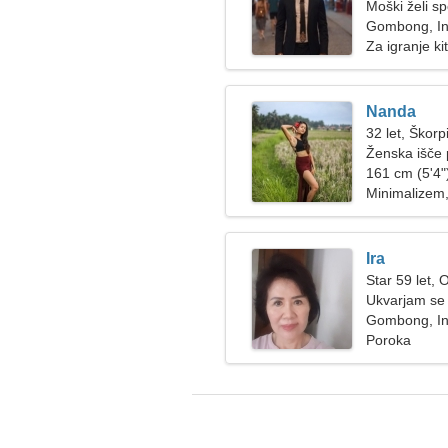
Moški želi s
Gombong, In
Za igranje ki
Nanda
32 let, Škorp
Ženska išče 
161 cm (5'4")
Minimalizem,
Ira
Star 59 let, 
Ukvarjam se 
zraku
Gombong, In
Poroka