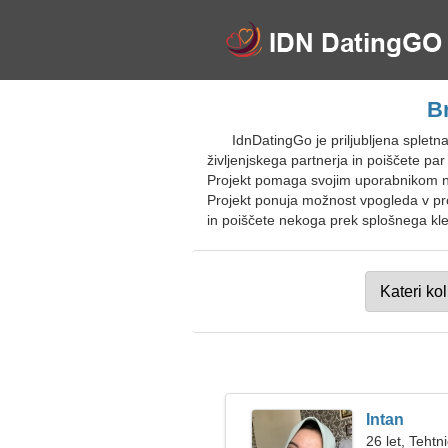
B
IdnDatingGo je priljubljena sple
življenjskega partnerja in poiščete pa
Projekt pomaga svojim uporabnikom najt
Projekt ponuja možnost vpogleda v pro
in poiščete nekoga prek splošnega kle
Intan
26 let, Tehtn