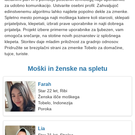
za udobno komunikacijo. Ustvarite osebni profil. Zahvaljujoč
edinstvenemu algoritmu lahko najdete popolno dekle za zmenke.
Spletno mesto pomaga najti moškega katere koli starosti, sklepati
prijateljstva, klepetati, izbrati prave uporabnike in najti dobrega
prijatelja. Projekt izbere primerne uporabnike za ljubezen, vam
omogoča srečanje, na stotine novih poznanstev iz splošnega
klepeta. Storitev daje mladim priložnost za gradnjo odnosov.
Pridružite se brezplačni strani za zmenke Tobelo za domačine,
tujce, turiste.
Moški in ženske na spletu
Farah
Star 22 let, Ribi
Ženska išče moškega
Tobelo, Indonezija
Poroka
Lia