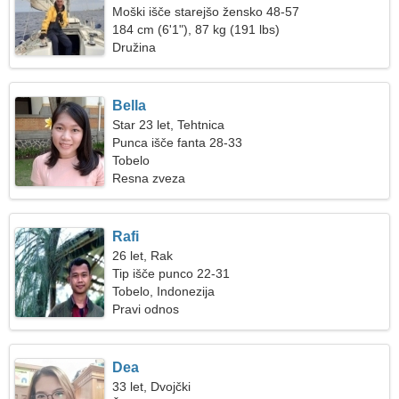
Moški išče starejšo žensko 48-57
184 cm (6'1"), 87 kg (191 lbs)
Družina
Bella
Star 23 let, Tehtnica
Punca išče fanta 28-33
Tobelo
Resna zveza
Rafi
26 let, Rak
Tip išče punco 22-31
Tobelo, Indonezija
Pravi odnos
Dea
33 let, Dvojčki