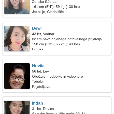
Ženska išče par
161 cm (5'4"), 59 kg (130 lbs)
Jet skije, Gledališče
Dewi
43 let, Vodnar
Iščem navdihnjenega potovalnega prijatelja
158 cm (5'3"), 65 kg (143 lbs)
Poroka
Novita
56 let, Lev
Obožujem odbojko in video igre
Tobelo
Prijateljstvo
Indah
31 let, Devica
Samska ženska išče moža 33-41