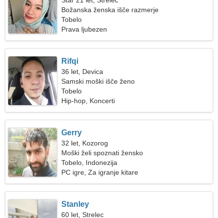
Star 21 let, Strelec
Božanska ženska išče razmerje
Tobelo
Prava ljubezen
Rifqi
36 let, Devica
Samski moški išče ženo
Tobelo
Hip-hop, Koncerti
Gerry
32 let, Kozorog
Moški želi spoznati žensko
Tobelo, Indonezija
PC igre, Za igranje kitare
Stanley
60 let, Strelec