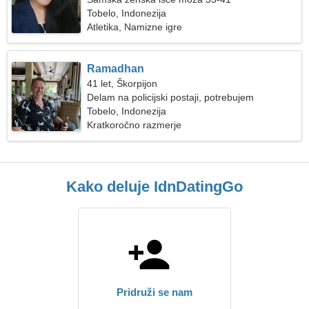
Tobelo, Indonezija
Atletika, Namizne igre
Ramadhan
41 let, Škorpijon
Delam na policijski postaji, potrebujem
spektakularno žensko
Tobelo, Indonezija
Kratkoročno razmerje
Kako deluje IdnDatingGo
Pridruži se nam