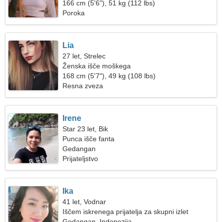
166 cm (5'6"), 51 kg (112 lbs)
Poroka
Lia
27 let, Strelec
Ženska išče moškega
168 cm (5'7"), 49 kg (108 lbs)
Resna zveza
Irene
Star 23 let, Bik
Punca išče fanta
Gedangan
Prijateljstvo
Ika
41 let, Vodnar
Iščem iskrenega prijatelja za skupni izlet
Gedangan, Indonezija