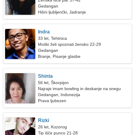
Ženska išče par 37-42
Gedangan
Hišni ljubljenčki, Jadranje
Indra
33 let, Tehtnica
Moški želi spoznati žensko 22-29
Gedangan
Branje, Pisanje glasbe
Shinta
56 let, Škorpijon
Najraje imam bowling in deskanje na snegu
Gedangan, Indonezija
Prava ljubezen
Rizki
26 let, Kozorog
Tip išče punco 21-28