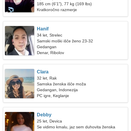
185 cm (6'1"), 77 kg (169 lbs)
Kratkoročno razmerje
Hanif
34 let, Strelec
Samski moški išče ženo 23-32
Gedangan
Denar, Ribolov
Clara
32 let, Rak
Samska ženska išče moža
Gedangan, Indonezija
PC igre, Keglanje
Debby
25 let, Devica
Se vidimo kmalu, jaz sem duhovita ženska