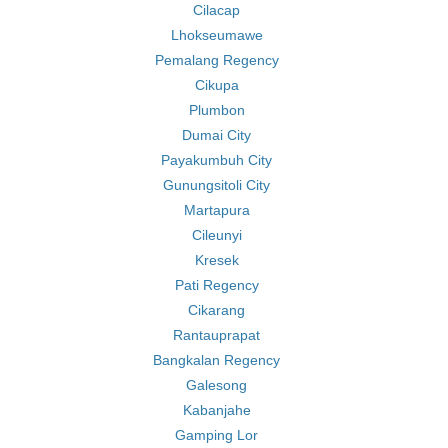
Cilacap
Lhokseumawe
Pemalang Regency
Cikupa
Plumbon
Dumai City
Payakumbuh City
Gunungsitoli City
Martapura
Cileunyi
Kresek
Pati Regency
Cikarang
Rantauprapat
Bangkalan Regency
Galesong
Kabanjahe
Gamping Lor