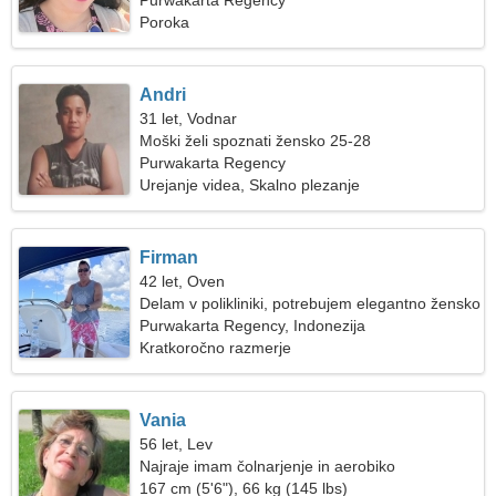
sprehodu
Purwakarta Regency
Poroka
Andri
31 let, Vodnar
Moški želi spoznati žensko 25-28
Purwakarta Regency
Urejanje videa, Skalno plezanje
Firman
42 let, Oven
Delam v polikliniki, potrebujem elegantno žensko
Purwakarta Regency, Indonezija
Kratkoročno razmerje
Vania
56 let, Lev
Najraje imam čolnarjenje in aerobiko
167 cm (5'6"), 66 kg (145 lbs)