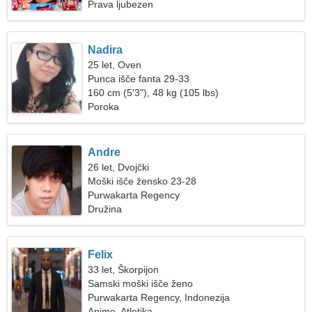
Prava ljubezen
Nadira
25 let, Oven
Punca išče fanta 29-33
160 cm (5'3"), 48 kg (105 lbs)
Poroka
Andre
26 let, Dvojčki
Moški išče žensko 23-28
Purwakarta Regency
Družina
Felix
33 let, Škorpijon
Samski moški išče ženo
Purwakarta Regency, Indonezija
Anime, Atletika