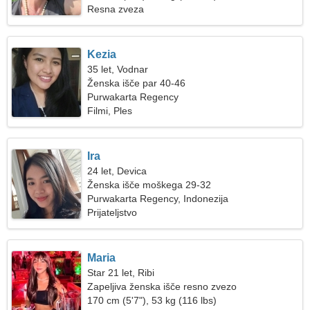
Resna zveza
Kezia
35 let, Vodnar
Ženska išče par 40-46
Purwakarta Regency
Filmi, Ples
Ira
24 let, Devica
Ženska išče moškega 29-32
Purwakarta Regency, Indonezija
Prijateljstvo
Maria
Star 21 let, Ribi
Zapeljiva ženska išče resno zvezo
170 cm (5'7"), 53 kg (116 lbs)