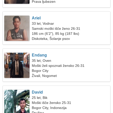
Prava ljubezen
Ariel
33 let, Vodnar
Samski moški išče ženo 26-31
186 cm (6'2"), 85 kg (187 lbs)
Diskoteka, Šolanje psov
Endang
35 let, Oven
Moški želi spoznati žensko 26-31
Bogor City
Živali, Nogomet
David
25 let, Bik
Moški išče žensko 25-31
Bogor City, Indonezija
Družina