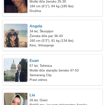
Moški išče žensko 25-30
184 cm (6'1"), 84 kg (185 lbs)
Družina
Angela
34 let, Škorpijon
Ženska išče par 36-43
160 cm (5'3"), 61 kg (134 lbs)
Kino, Vrtnarjenje
Euan
57 let, Tehtnica
Moški išče starejšo žensko 47-53
Semarang City
Pravi odnos
Lia
26 let, Oven
Pokliči me, jaz sem skrivnostna ženska