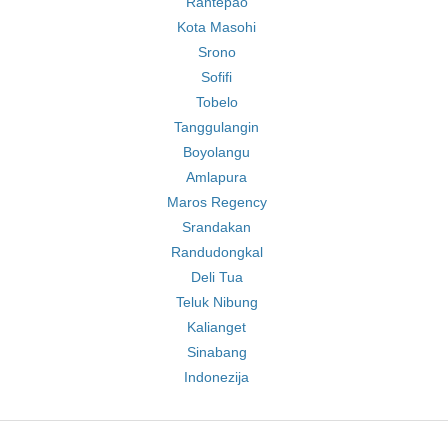
Rantepao
Kota Masohi
Srono
Sofifi
Tobelo
Tanggulangin
Boyolangu
Amlapura
Maros Regency
Srandakan
Randudongkal
Deli Tua
Teluk Nibung
Kalianget
Sinabang
Indonezija