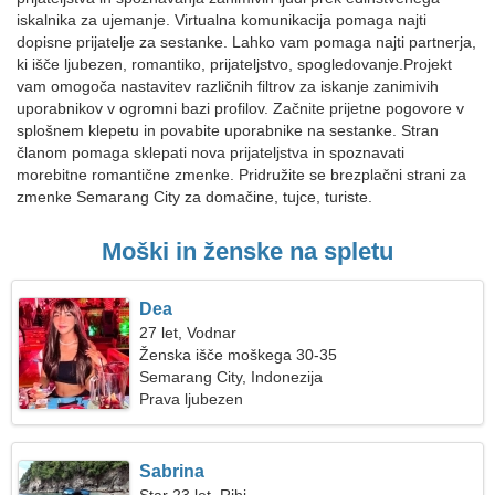
iskalnika za ujemanje. Virtualna komunikacija pomaga najti
dopisne prijatelje za sestanke. Lahko vam pomaga najti partnerja,
ki išče ljubezen, romantiko, prijateljstvo, spogledovanje.Projekt
vam omogoča nastavitev različnih filtrov za iskanje zanimivih
uporabnikov v ogromni bazi profilov. Začnite prijetne pogovore v
splošnem klepetu in povabite uporabnike na sestanke. Stran
članom pomaga sklepati nova prijateljstva in spoznavati
morebitne romantične zmenke. Pridružite se brezplačni strani za
zmenke Semarang City za domačine, tujce, turiste.
Moški in ženske na spletu
Dea
27 let, Vodnar
Ženska išče moškega 30-35
Semarang City, Indonezija
Prava ljubezen
Sabrina