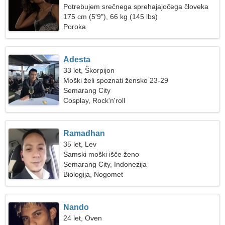
Potrebujem srečnega sprehajajočega človeka
175 cm (5'9"), 66 kg (145 lbs)
Poroka
Adesta
33 let, Škorpijon
Moški želi spoznati žensko 23-29
Semarang City
Cosplay, Rock'n'roll
Ramadhan
35 let, Lev
Samski moški išče ženo
Semarang City, Indonezija
Biologija, Nogomet
Nando
24 let, Oven