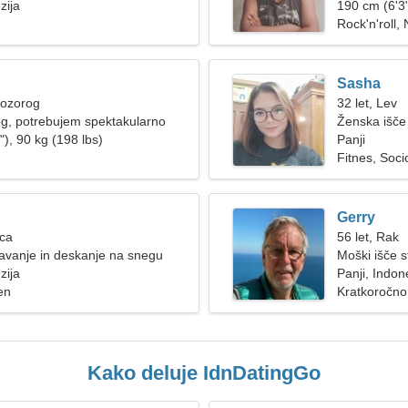
zija
190 cm (6'3"
Rock'n'roll
Sasha
Kozorog
32 let, Lev
g, potrebujem spektakularno
Ženska išče
), 90 kg (198 lbs)
Panji
Fitnes, Soci
Gerry
ica
56 let, Rak
avanje in deskanje na snegu
Moški išče s
zija
Panji, Indon
en
Kratkoročno
Kako deluje IdnDatingGo