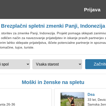
Prijava
Brezplačni spletni zmenki Panji, Indonezija
a storitev za zmenke Panji, Indonezija. Projekt pomaga sklepati zanimi
 odličen način za navezovanje prijateljstev in iskanje pravih partnerjev
rim lahko sklepate prijateljstva, iščete potencialne partnerje in spoznav
omačine, tujce, turiste.
Moški in ženske na spletu
Dea
33 let, Devi
anta 26-36
Samska žen