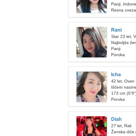
Panji, Indone
Resna zveza
Rani
Star 23 let, 
Najboljša že
Panji
Poroka
Icha
42 let, Oven
Iščem nasmej
173 cm (5'9")
Poroka
Diah
27 let, Rak
Ženska išče