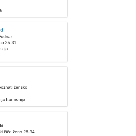
ka
d
 Vodnar
nco 25-31
ezija
poznati žensko
nja harmonija
ki
i išče ženo 28-34