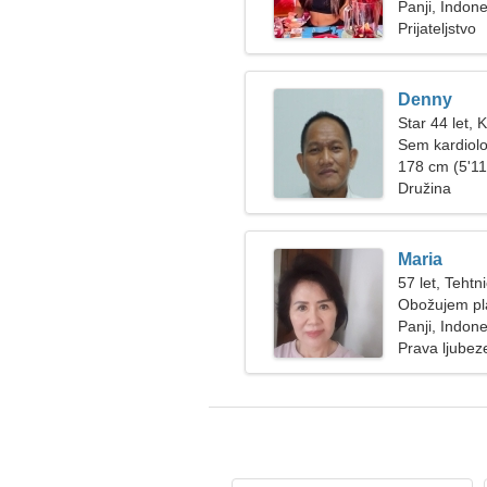
Panji, Indone
Prijateljstvo
Denny
Star 44 let, 
Sem kardiolo
žensko
178 cm (5'11"
Družina
Maria
57 let, Tehtn
Obožujem pl
Panji, Indone
Prava ljubez