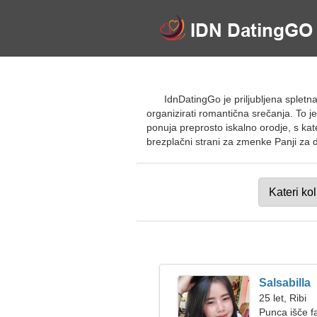
IdnDatingGo je priljubljena spletn
organizirati romantična srečanja. To je
ponuja preprosto iskalno orodje, s kate
brezplačni strani za zmenke Panji za d
Salsabilla
25 let, Ribi
Punca išče f