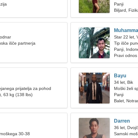
zija
Panji
Biljard, Fizi
Muhamma
Vodnar
Star 22 let,
nska išče partnerja
Tip išče pu
Panji, Indon
Pravi odnos
Bayu
34 let, Bik
anega prijatelja za pohod
Moški želi s
, 63 kg (138 lbs)
Panji
Balet, Notra
Darren
36 let, Dvojč
 moškega 30-38
Samski mošk