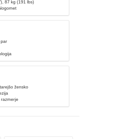
), 87 kg (191 lbs)
, Nogomet
 par
ologija
tarejšo žensko
ezija
 razmerje