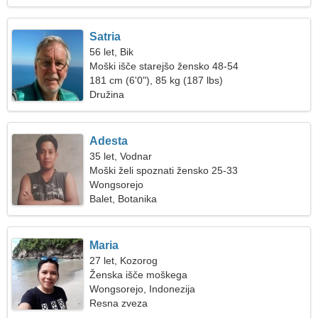
Satria
56 let, Bik
Moški išče starejšo žensko 48-54
181 cm (6'0"), 85 kg (187 lbs)
Družina
Adesta
35 let, Vodnar
Moški želi spoznati žensko 25-33
Wongsorejo
Balet, Botanika
Maria
27 let, Kozorog
Ženska išče moškega
Wongsorejo, Indonezija
Resna zveza