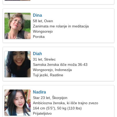
Dina
58 let, Oven
Zanimata me rolanje in meditacija
Wongsorejo
Poroka
Diah
31 let, Strelec
Samska ženska išče moža 36-43
Wongsorejo, Indonezija
Tuji jeziki, Rastline
Nadira
Star 23 let, Škorpijon
Ambiciozna ženska, ki išče trajno zvezo
164 cm (5'5"), 50 kg (110 lbs)
Prijateljstvo