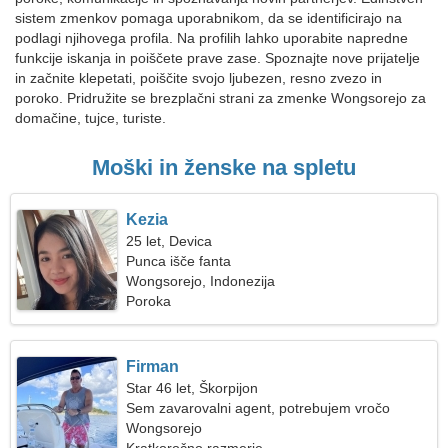
sistem zmenkov pomaga uporabnikom, da se identificirajo na
podlagi njihovega profila. Na profilih lahko uporabite napredne
funkcije iskanja in poiščete prave zase. Spoznajte nove prijatelje
in začnite klepetati, poiščite svojo ljubezen, resno zvezo in
poroko. Pridružite se brezplačni strani za zmenke Wongsorejo za
domačine, tujce, turiste.
Moški in ženske na spletu
Kezia
25 let, Devica
Punca išče fanta
Wongsorejo, Indonezija
Poroka
Firman
Star 46 let, Škorpijon
Sem zavarovalni agent, potrebujem vročo
žensko
Wongsorejo