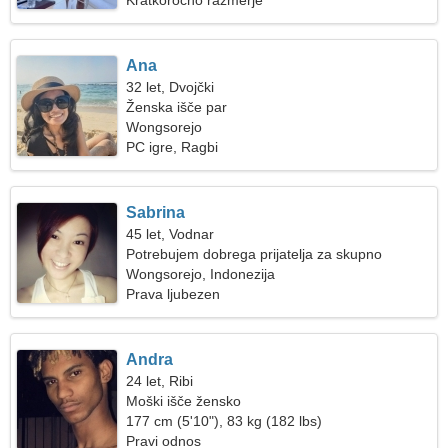
Kratkoročno razmerje
Ana
32 let, Dvojčki
Ženska išče par
Wongsorejo
PC igre, Ragbi
Sabrina
45 let, Vodnar
Potrebujem dobrega prijatelja za skupno
potovanje
Wongsorejo, Indonezija
Prava ljubezen
Andra
24 let, Ribi
Moški išče žensko
177 cm (5'10"), 83 kg (182 lbs)
Pravi odnos