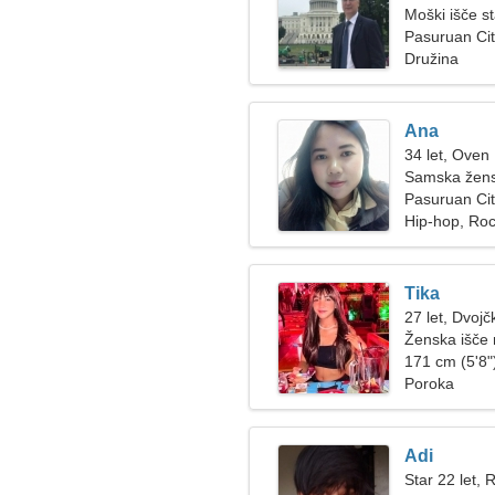
Moški išče s
Pasuruan Cit
Družina
Ana
34 let, Oven
Samska žens
Pasuruan Ci
Hip-hop, Ro
Tika
27 let, Dvojč
Ženska išče
171 cm (5'8")
Poroka
Adi
Star 22 let, R