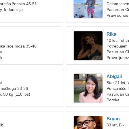
tarejšo žensko 45-51
Delam v sen
y, Indonezija
Pasuruan Ci
Pravi odnos
Rika
42 let, Tehtn
ka išče moža 35-46
Potrebujem 
ty
Pasuruan Cit
ck
Prava ljube
Abigail
ki
Star 21 let,
 moškega 33-36
Punca išče 
, 50 kg (110 lbs)
Pasuruan Ci
Poroka
Bryan
ibi
33 let, Bik