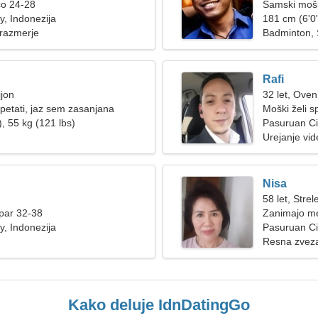
co 24-28
Samski mošk
y, Indonezija
181 cm (6'0"
 razmerje
Badminton,
Rafi
ijon
32 let, Oven
etati, jaz sem zasanjana
Moški želi 
, 55 kg (121 lbs)
Pasuruan Ci
Urejanje vi
Nisa
58 let, Strel
par 32-38
Zanimajo me
y, Indonezija
Pasuruan Cit
Resna zvez
Kako deluje IdnDatingGo