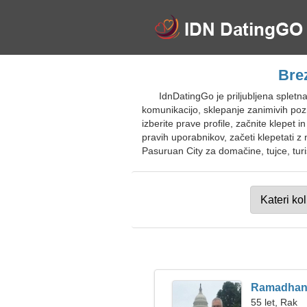
Brez
IdnDatingGo je priljubljena spletn
komunikacijo, sklepanje zanimivih pozna
izberite prave profile, začnite klepet 
pravih uporabnikov, začeti klepetati z n
Pasuruan City za domačine, tujce, turi
Ramadha
55 let, Rak