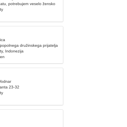
atu, potrebujem veselo žensko
ty
ica
popolnega družinskega prijatelja
y, Indonezija
zen
 Vodnar
fanta 23-32
ty