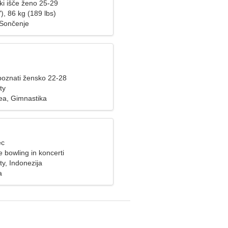
i išče ženo 25-29
), 86 kg (189 lbs)
 Sončenje
spoznati žensko 22-28
ty
dea, Gimnastika
ec
 bowling in koncerti
y, Indonezija
a