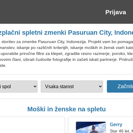
Prijava
plačni spletni zmenki Pasuruan City, Indon
a storitev za zmenke Pasuruan City, Indonezija. Projekt vam bo pomagal n
nstev, iskanje po različnih kriterijih, iskanje moških in žensk vseh kate
in uporabite priročne filtre za klepet, zgradite resno razmerje, poroko, k
ovimi člani, izbrati čudovite fotografije in začeti iskati partnerje. Pridr
ste.
Moški in ženske na spletu
n
Gerry
Star 46 let,