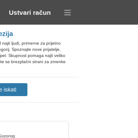
Ustvari račun
ezija
ajti ljudi, primerne za prijetno
gorij. Spoznajte nove prijatelje,
lepet. Skupnost pomaga najti veliko
užite se brezplačni strani za zmenke
 Kozorog