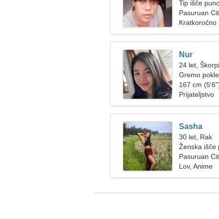
Tip išče pun
Pasuruan Cit
Kratkoročno
Nur
24 let, Škorp
Gremo poklep
ženska
167 cm (5'6")
Prijateljstvo
Sasha
30 let, Rak
Ženska išče 
Pasuruan Cit
Lov, Anime