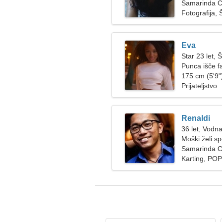
Samarinda Ci
Fotografija, 
Eva
Star 23 let, 
Punca išče f
175 cm (5'9")
Prijateljstvo
Renaldi
36 let, Vodna
Moški želi s
Samarinda Ci
Karting, POP