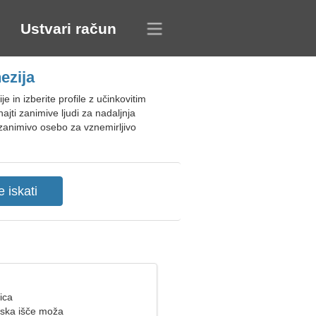
Ustvari račun
ezija
e in izberite profile z učinkovitim
jti zanimive ljudi za nadaljnja
 zanimivo osebo za vznemirljivo
ica
ska išče moža