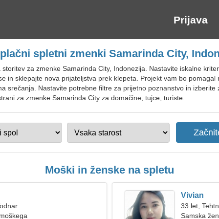
Prijava
plačni spletni zmenki Samarinda City, Indon
 storitev za zmenke Samarinda City, Indonezija. Nastavite iskalne kriterij
 in sklepajte nova prijateljstva prek klepeta. Projekt vam bo pomagal na
 srečanja. Nastavite potrebne filtre za prijetno poznanstvo in izberite
strani za zmenke Samarinda City za domačine, tujce, turiste.
Moški in ženske na spletu
Vivian
Vodnar
33 let, Tehtn
 moškega
Samska žen