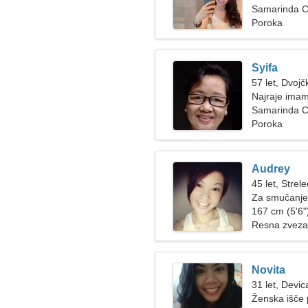
Samarinda Ci
Poroka
Syifa
57 let, Dvojč
Najraje imam
Samarinda C
Poroka
Audrey
45 let, Strele
Za smučanje
167 cm (5'6")
Resna zveza
Novita
31 let, Devic
Ženska išče 