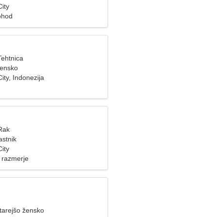
ity
ohod
Tehtnica
žensko
ty, Indonezija
 Rak
astnik
ity
 razmerje
tarejšo žensko