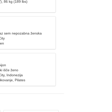
), 86 kg (189 lbs)
 jaz sem nepozabna ženska
ity
zen
ijon
i išče ženo
ty, Indonezija
ikovanje, Pilates