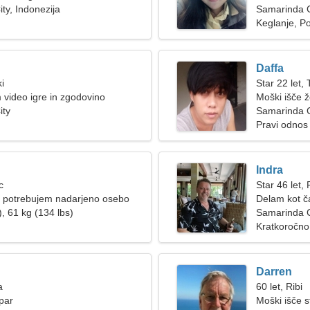
ty, Indonezija
Samarinda C
Keglanje, P
Daffa
ki
Star 22 let, 
 video igre in zgodovino
Moški išče 
ity
Samarinda Ci
Pravi odnos
Indra
c
Star 46 let,
 potrebujem nadarjeno osebo
Delam kot č
, 61 kg (134 lbs)
Samarinda C
Kratkoročno
Darren
a
60 let, Ribi
par
Moški išče s