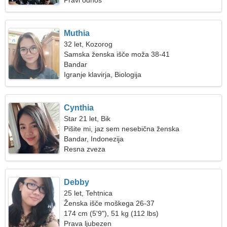
Pravi odnos
Muthia
32 let, Kozorog
Samska ženska išče moža 38-41
Bandar
Igranje klavirja, Biologija
Cynthia
Star 21 let, Bik
Pišite mi, jaz sem nesebična ženska
Bandar, Indonezija
Resna zveza
Debby
25 let, Tehtnica
Ženska išče moškega 26-37
174 cm (5'9"), 51 kg (112 lbs)
Prava ljubezen