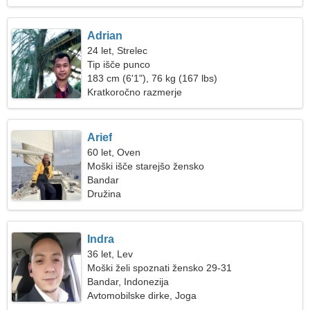
Adrian
24 let, Strelec
Tip išče punco
183 cm (6'1"), 76 kg (167 lbs)
Kratkoročno razmerje
Arief
60 let, Oven
Moški išče starejšo žensko
Bandar
Družina
Indra
36 let, Lev
Moški želi spoznati žensko 29-31
Bandar, Indonezija
Avtomobilske dirke, Joga