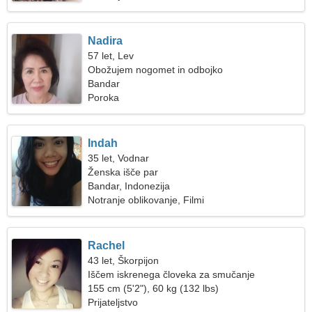
Nadira
57 let, Lev
Obožujem nogomet in odbojko
Bandar
Poroka
Indah
35 let, Vodnar
Ženska išče par
Bandar, Indonezija
Notranje oblikovanje, Filmi
Rachel
43 let, Škorpijon
Iščem iskrenega človeka za smučanje
155 cm (5'2"), 60 kg (132 lbs)
Prijateljstvo