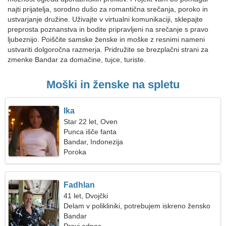
najti prijatelja, sorodno dušo za romantična srečanja, poroko in
ustvarjanje družine. Uživajte v virtualni komunikaciji, sklepajte
preprosta poznanstva in bodite pripravljeni na srečanje s pravo
ljubeznijo. Poiščite samske ženske in moške z resnimi nameni
ustvariti dolgoročna razmerja. Pridružite se brezplačni strani za
zmenke Bandar za domačine, tujce, turiste.
Moški in ženske na spletu
Ika
Star 22 let, Oven
Punca išče fanta
Bandar, Indonezija
Poroka
Fadhlan
41 let, Dvojčki
Delam v polikliniki, potrebujem iskreno žensko
Bandar