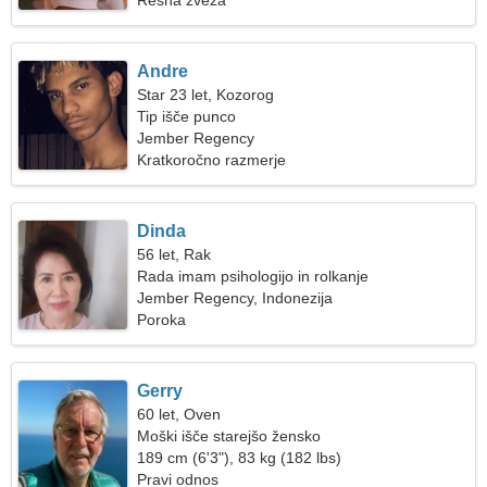
Resna zveza
Andre
Star 23 let, Kozorog
Tip išče punco
Jember Regency
Kratkoročno razmerje
Dinda
56 let, Rak
Rada imam psihologijo in rolkanje
Jember Regency, Indonezija
Poroka
Gerry
60 let, Oven
Moški išče starejšo žensko
189 cm (6'3"), 83 kg (182 lbs)
Pravi odnos