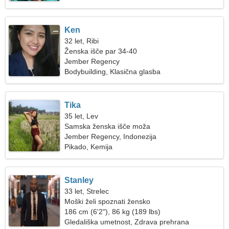
Ken
32 let, Ribi
Ženska išče par 34-40
Jember Regency
Bodybuilding, Klasična glasba
Tika
35 let, Lev
Samska ženska išče moža
Jember Regency, Indonezija
Pikado, Kemija
Stanley
33 let, Strelec
Moški želi spoznati žensko
186 cm (6'2"), 86 kg (189 lbs)
Gledališka umetnost, Zdrava prehrana