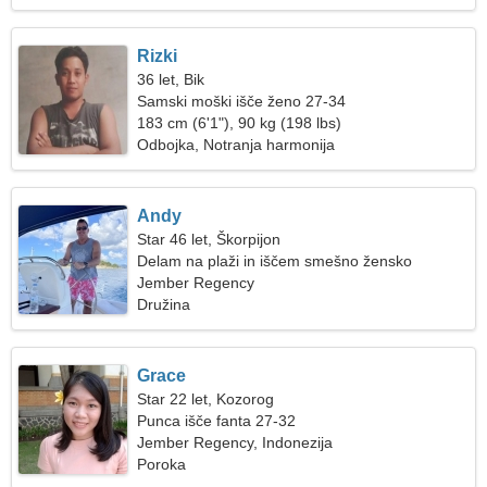
Rizki
36 let, Bik
Samski moški išče ženo 27-34
183 cm (6'1"), 90 kg (198 lbs)
Odbojka, Notranja harmonija
Andy
Star 46 let, Škorpijon
Delam na plaži in iščem smešno žensko
Jember Regency
Družina
Grace
Star 22 let, Kozorog
Punca išče fanta 27-32
Jember Regency, Indonezija
Poroka