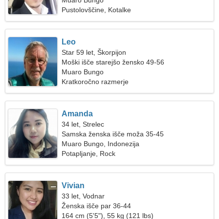
Muaro Bungo
Pustolovščine, Kotalke
Leo
Star 59 let, Škorpijon
Moški išče starejšo žensko 49-56
Muaro Bungo
Kratkoročno razmerje
Amanda
34 let, Strelec
Samska ženska išče moža 35-45
Muaro Bungo, Indonezija
Potapljanje, Rock
Vivian
33 let, Vodnar
Ženska išče par 36-44
164 cm (5'5"), 55 kg (121 lbs)