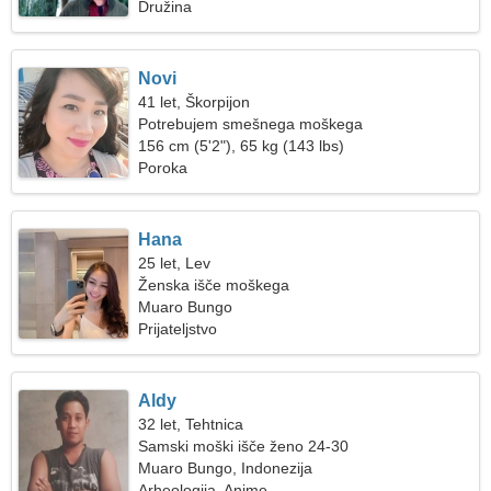
Družina
Novi
41 let, Škorpijon
Potrebujem smešnega moškega
156 cm (5'2"), 65 kg (143 lbs)
Poroka
Hana
25 let, Lev
Ženska išče moškega
Muaro Bungo
Prijateljstvo
Aldy
32 let, Tehtnica
Samski moški išče ženo 24-30
Muaro Bungo, Indonezija
Arheologija, Anime