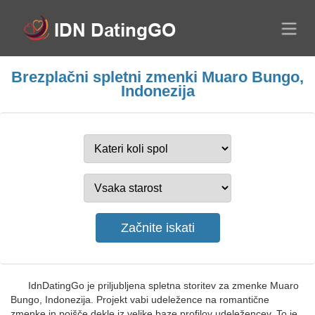
Brezplačni spletni zmenki Muaro Bungo,
Indonezija
IdnDatingGo je priljubljena spletna storitev za zmenke Muaro
Bungo, Indonezija. Projekt vabi udeležence na romantične
zmenke in poišče dekle iz velike baze profilov udeležencev. To je