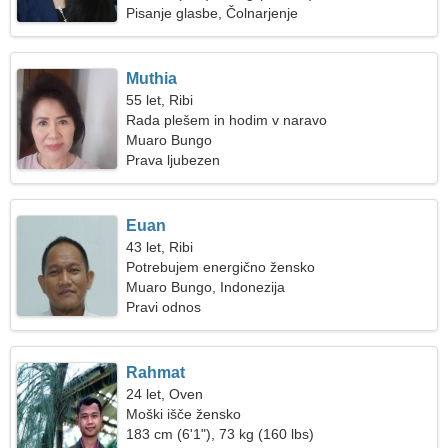
Pisanje glasbe, Čolnarjenje
Muthia
55 let, Ribi
Rada plešem in hodim v naravo
Muaro Bungo
Prava ljubezen
Euan
43 let, Ribi
Potrebujem energično žensko
Muaro Bungo, Indonezija
Pravi odnos
Rahmat
24 let, Oven
Moški išče žensko
183 cm (6'1"), 73 kg (160 lbs)