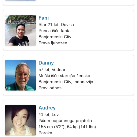
Fani
Star 21 let, Devica
Punca išče fanta
Banjarmasin City
Prava ljubezen
Danny
57 let, Vodnar
Moški išče starejšo žensko
Banjarmasin City, Indonezija
Pravi odnos
Audrey
41 let, Lev
Iščem pogumnega prijatelja
155 cm (5'2"), 64 kg (141 lbs)
Poroka