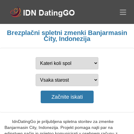
Brezplačni spletni zmenki Banjarmasin
City, Indonezija
IdnDatingGo je priljubljena spletna storitev za zmenke
Banjarmasin City, Indonezija. Projekt pomaga najti par na
edinstven način in prijetno komunicirati v osebnem računu z