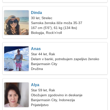
Dinda
30 let, Strelec
Samska ženska išče moža 35-37
167 cm (5'6"), 61 kg (134 lbs)
Biologija, Rock'n'roll
Anas
Star 44 let, Rak
Delam v banki, potrebujem zapeljivo žensko
Banjarmasin City
Družina
Alya
Star 59 let, Rak
Obožujem zgodovino in deskanje
Banjarmasin City, Indonezija
Prijateljstvo