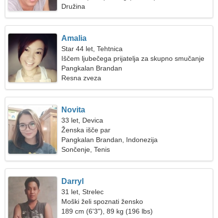
Družina
Amalia
Star 44 let, Tehtnica
Iščem ljubečega prijatelja za skupno smučanje
Pangkalan Brandan
Resna zveza
Novita
33 let, Devica
Ženska išče par
Pangkalan Brandan, Indonezija
Sončenje, Tenis
Darryl
31 let, Strelec
Moški želi spoznati žensko
189 cm (6'3"), 89 kg (196 lbs)