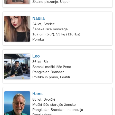
Skalno plezanje, Uspeh
Nabila
24 let, Strelec
Ženska išče moškega
167 cm (5'6"), 53 kg (116 lbs)
Poroka
Leo
36 let, Bik
Samski moški išče ženo
Pangkalan Brandan
Politika in pravo, Grafiti
Hans
58 let, Dvojčki
Moški išče starejšo žensko
Pangkalan Brandan, Indonezija
Pravi odnos