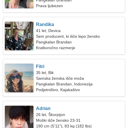
Pangkalan Brandan
Prava ljubezen
Randika
41 let, Devica
Sem producent, ki išče lepo žensko
Pangkalan Brandan
Kratkoročno razmerje
Fitri
35 let, Bik
Samska ženska išče moža
Pangkalan Brandan, Indonezija
Podjetništvo, Kajakaštvo
Adrian
26 let, Škorpijon
Moški išče žensko 23-31
180 cm (5'11"), 83 kg (182 lbs)