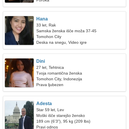
Poroka
Hana
33 let, Rak
Samska ženska išče moža 37-45
Tomohon City
Deska na snegu, Video igre
Dini
27 let, Tehtnica
Tvoja romantična ženska
Tomohon City, Indonezija
Prava ljubezen
Adesta
Star 59 let, Lev
Moški išče starejšo žensko
189 cm (6'3"), 95 kg (209 lbs)
Pravi odnos