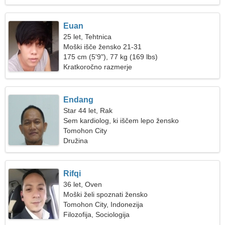
Euan
25 let, Tehtnica
Moški išče žensko 21-31
175 cm (5'9"), 77 kg (169 lbs)
Kratkoročno razmerje
Endang
Star 44 let, Rak
Sem kardiolog, ki iščem lepo žensko
Tomohon City
Družina
Rifqi
36 let, Oven
Moški želi spoznati žensko
Tomohon City, Indonezija
Filozofija, Sociologija