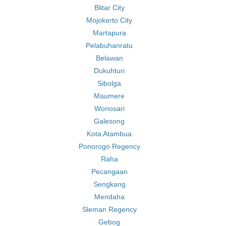
Blitar City
Mojokerto City
Martapura
Pelabuhanratu
Belawan
Dukuhturi
Sibolga
Maumere
Wonosari
Galesong
Kota Atambua
Ponorogo Regency
Raha
Pecangaan
Sengkang
Mendaha
Sleman Regency
Gebog