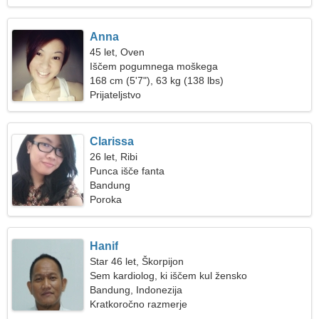
Anna
45 let, Oven
Iščem pogumnega moškega
168 cm (5'7"), 63 kg (138 lbs)
Prijateljstvo
Clarissa
26 let, Ribi
Punca išče fanta
Bandung
Poroka
Hanif
Star 46 let, Škorpijon
Sem kardiolog, ki iščem kul žensko
Bandung, Indonezija
Kratkoročno razmerje