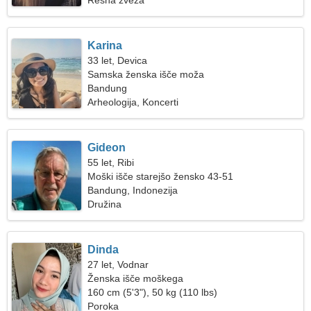
Resna zveza
Karina
33 let, Devica
Samska ženska išče moža
Bandung
Arheologija, Koncerti
Gideon
55 let, Ribi
Moški išče starejšo žensko 43-51
Bandung, Indonezija
Družina
Dinda
27 let, Vodnar
Ženska išče moškega
160 cm (5'3"), 50 kg (110 lbs)
Poroka