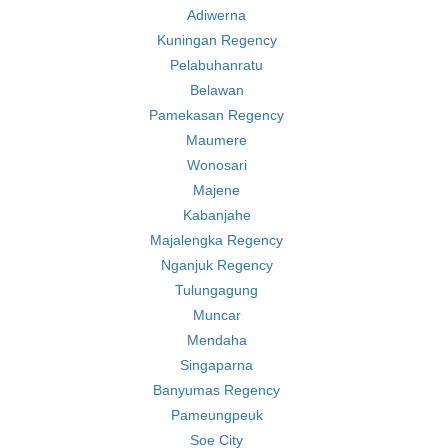
Adiwerna
Kuningan Regency
Pelabuhanratu
Belawan
Pamekasan Regency
Maumere
Wonosari
Majene
Kabanjahe
Majalengka Regency
Nganjuk Regency
Tulungagung
Muncar
Mendaha
Singaparna
Banyumas Regency
Pameungpeuk
Soe City