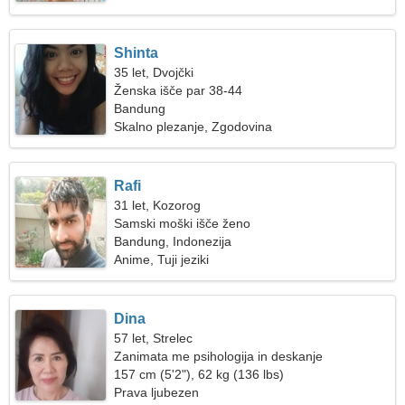
Shinta
35 let, Dvojčki
Ženska išče par 38-44
Bandung
Skalno plezanje, Zgodovina
Rafi
31 let, Kozorog
Samski moški išče ženo
Bandung, Indonezija
Anime, Tuji jeziki
Dina
57 let, Strelec
Zanimata me psihologija in deskanje
157 cm (5'2"), 62 kg (136 lbs)
Prava ljubezen